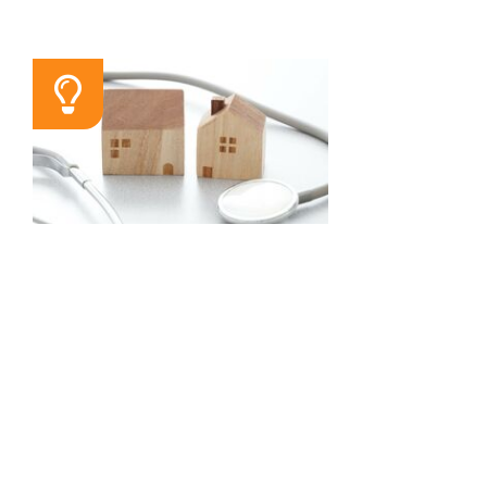
SEMINAR
Wege in die ärztliche
Niederlassung
14.11.2026 / 09:30 Uhr
Relevante wirtschaftliche,
rechtliche und steuerrechtliche