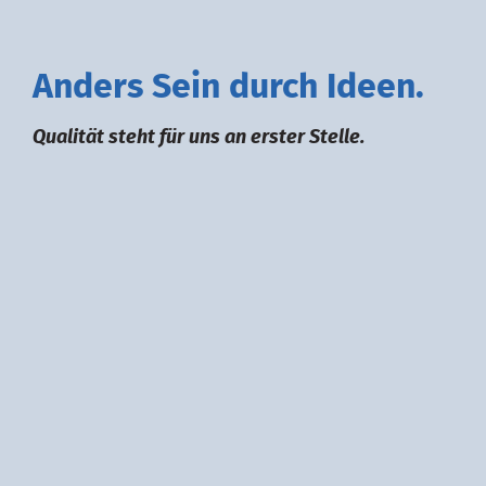
A
nders
S
ein durch
I
deen.
Qualität steht für uns an erster Stelle.