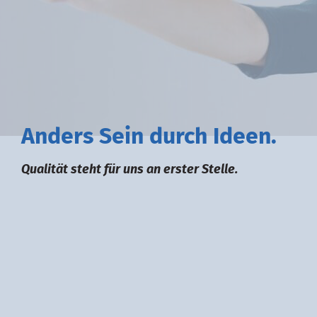
A
nders
S
ein durch
I
deen.
Qualität steht für uns an erster Stelle.