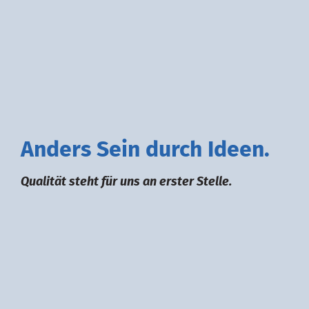
A
nders
S
ein durch
I
deen.
Qualität steht für uns an erster Stelle.