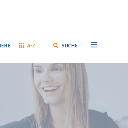
Navigation
IERE
A-Z
SUCHE
überspringe