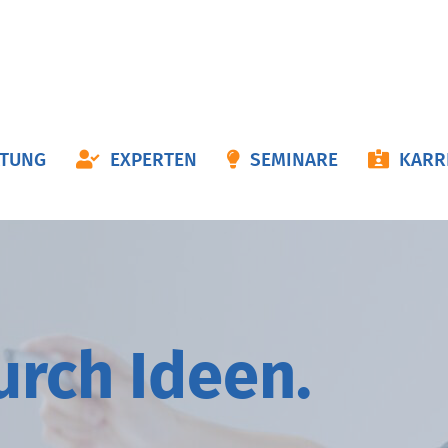
ON
ATUNG
EXPERTEN
SEMINARE
KARR
NGEN
durch
I
deen.