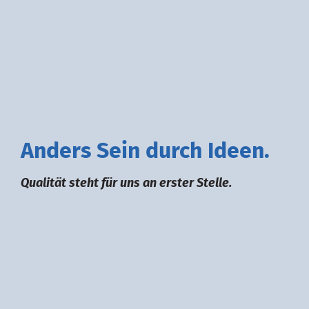
A
nders
S
ein durch
I
deen.
Qualität steht für uns an erster Stelle.