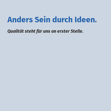
A
nders
S
ein durch
I
deen.
Qualität steht für uns an erster Stelle.