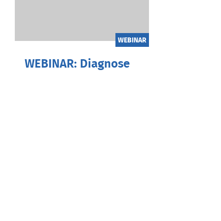
WEBINAR
WEBINAR: Diagnose
Berufsstart
01.09.2026 / 18:00 Uhr
Das Medizinstudium ist (fast)
vorbei? Dann leidest du eindeutig
an der Diagnose: Berufsstart! ...
Zum Beitrag