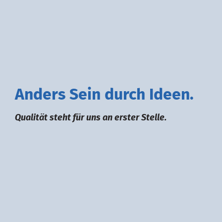
A
nders
S
ein durch
I
deen.
Qualität steht für uns an erster Stelle.