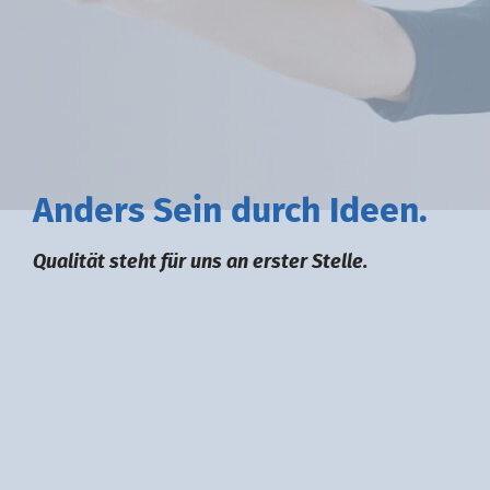
A
nders
S
ein durch
I
deen.
Qualität steht für uns an erster Stelle.