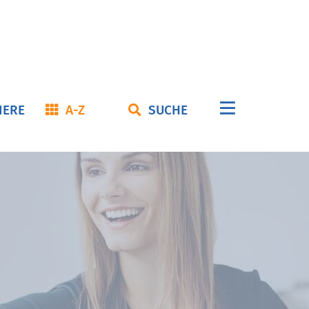
Navigation
IERE
A-Z
SUCHE
überspringe