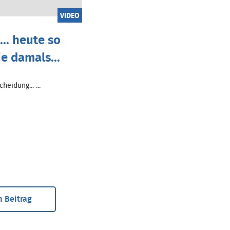
VIDEO
.. heute so
ie damals...
heidung... ...
 Beitrag