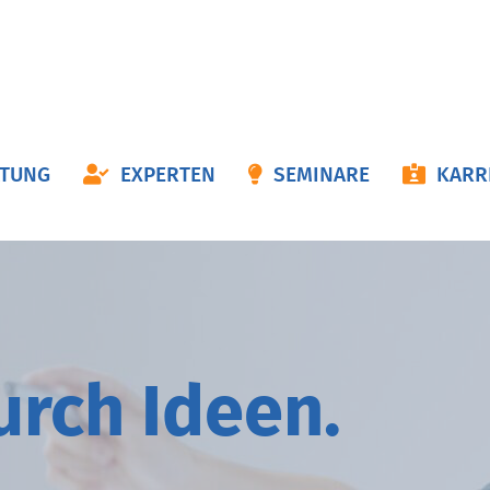
ON
ATUNG
EXPERTEN
SEMINARE
KARR
NGEN
durch
I
deen.