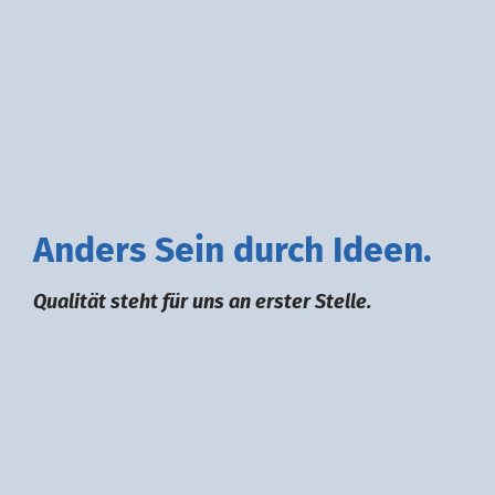
A
nders
S
ein durch
I
deen.
Qualität steht für uns an erster Stelle.