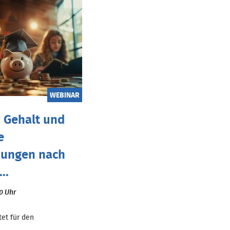
WEBINAR
 Gehalt und
e
dungen nach
..
00 Uhr
tet für den