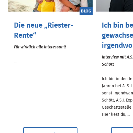
BLOG
Die neue „Riester-
Ich bin be
Rente“
gewachse
irgendwo
Für wirklich alle interessant!
Interview mit A.S.
...
Schött
Ich bin in den l
Jahren bei A. S.
sonst irgendwan
Schött, A.S.I. Exp
Geschäftsstelle 
Hier liest du, ...