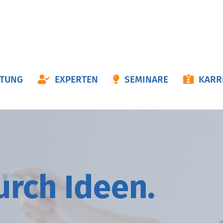
ON
ATUNG
EXPERTEN
SEMINARE
KARR
NGEN
durch
I
deen.