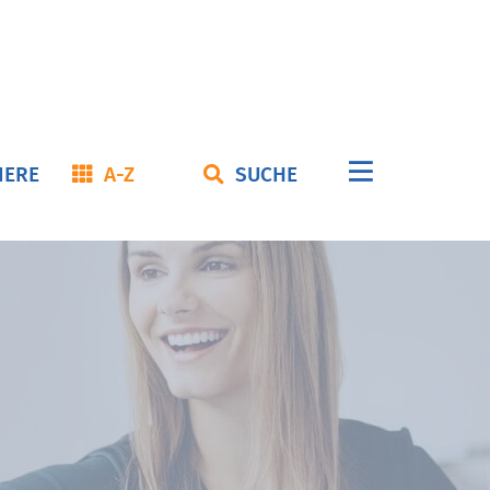
Navigation
IERE
A-Z
SUCHE
überspringe