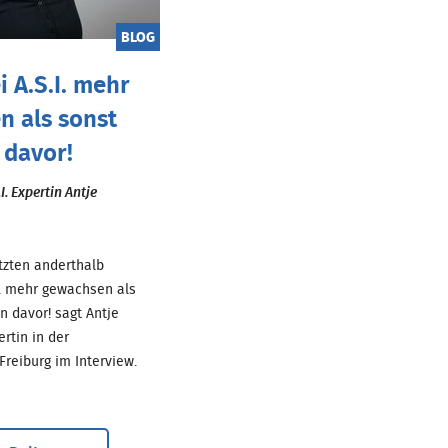
BLOG
i A.S.I. mehr
n als sonst
 davor!
I. Expertin Antje
etzten anderthalb
 I. mehr gewachsen als
n davor! sagt Antje
ertin in der
Freiburg im Interview.