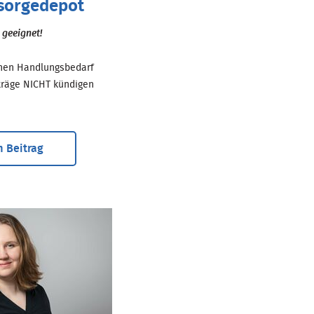
rsorgedepot
 geeignet!
inen Handlungsbedarf
träge NICHT kündigen
 Beitrag