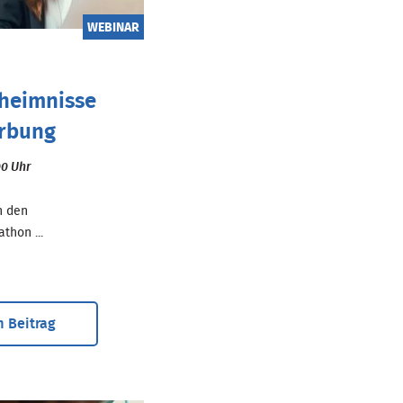
WEBINAR
:
eheimnisse
rbung
00 Uhr
h den
hon ...
 Beitrag