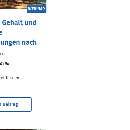
WEBINAR
 Gehalt und
e
dungen nach
..
00 Uhr
tet für den
 Beitrag