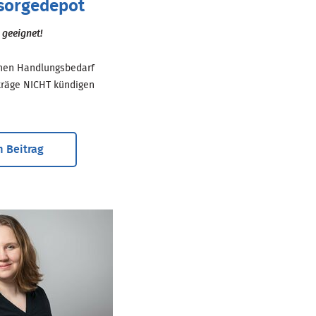
rsorgedepot
 geeignet!
inen Handlungsbedarf
träge NICHT kündigen
 Beitrag