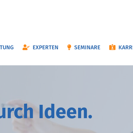
ON
ATUNG
EXPERTEN
SEMINARE
KARR
NGEN
durch
I
deen.