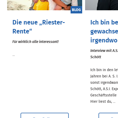
BLOG
Die neue „Riester-
Ich bin be
Rente“
gewachse
irgendwo
Für wirklich alle interessant!
Interview mit A.S.
...
Schött
Ich bin in den l
Jahren bei A. S.
sonst irgendwan
Schött, A.S.I. Exp
Geschäftsstelle 
Hier liest du, ...