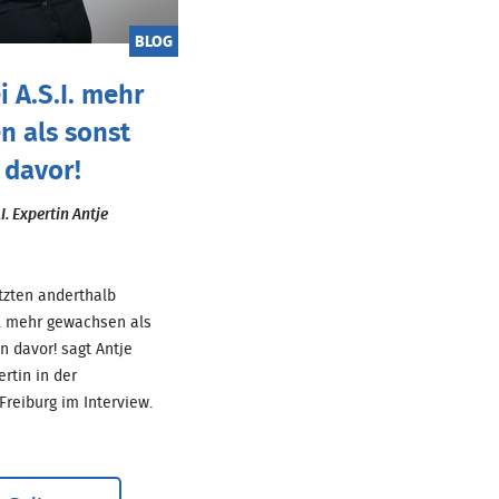
BLOG
i A.S.I. mehr
n als sonst
 davor!
I. Expertin Antje
etzten anderthalb
 I. mehr gewachsen als
n davor! sagt Antje
ertin in der
Freiburg im Interview.