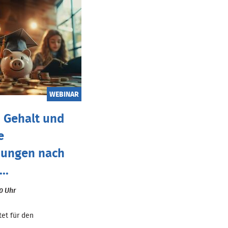
WEBINAR
 Gehalt und
e
dungen nach
..
00 Uhr
tet für den