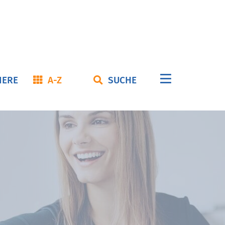
Navigation
IERE
A-Z
SUCHE
überspringe