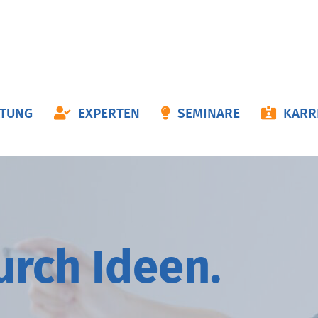
ON
ATUNG
EXPERTEN
SEMINARE
KARR
NGEN
durch
I
deen.