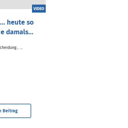
VIDEO
.. heute so
ie damals...
heidung... ...
 Beitrag