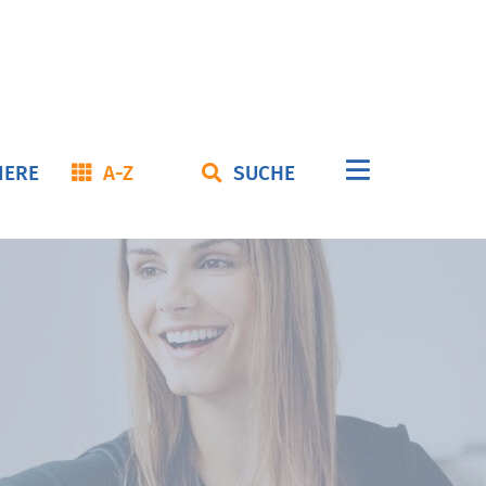
Navigation
IERE
A-Z
SUCHE
überspringe