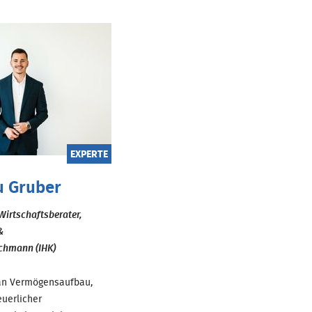
EXPERTE
u Gruber
Wirtschaftsberater,
&
chmann (IHK)
 an Vermögensaufbau,
euerlicher