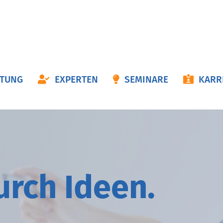
ON
ATUNG
EXPERTEN
SEMINARE
KARR
NGEN
durch
I
deen.