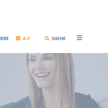
Navigation
IERE
A-Z
SUCHE
überspringe