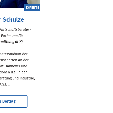
EXPERTE
r Schulze
Wirtschaftsberater -
, Fachmann für
mittlung (IHK)
sterstudium der
enschaften an der
ität Hannover und
tionen u.a. in der
atung und Industrie,
S.I. ...
 Beitrag