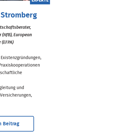
EXPERTE
 Stromberg
rtschaftsberater,
r (HfB), European
r (EFPA)
ür Existenzgründungen,
Praxiskooperationen
schaftliche
gleitung und
 Versicherungen,
 Beitrag