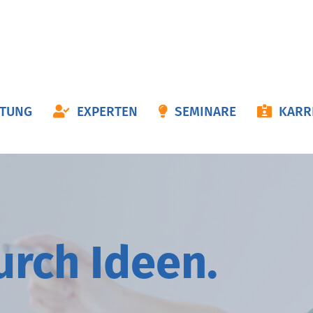
ON
ATUNG
EXPERTEN
SEMINARE
KARR
NGEN
durch
I
deen.