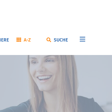
Navigation
IERE
A-Z
SUCHE
überspringe