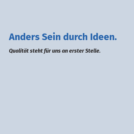
A
nders
S
ein durch
I
deen.
Qualität steht für uns an erster Stelle.