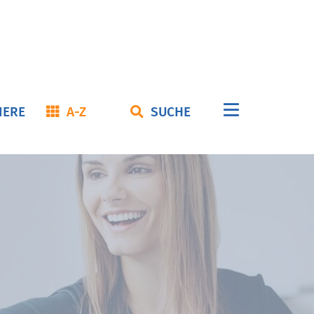
Navigation
IERE
A-Z
SUCHE
überspringe