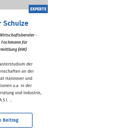
EXPERTE
r Schulze
Wirtschaftsberater -
, Fachmann für
mittlung (IHK)
sterstudium der
enschaften an der
ität Hannover und
tionen u.a. in der
atung und Industrie,
S.I. ...
 Beitrag