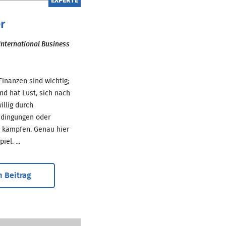
EXPERTE
r
 International Business
Finanzen sind wichtig;
d hat Lust, sich nach
illig durch
edingungen oder
 kämpfen. Genau hier
el. ...
 Beitrag