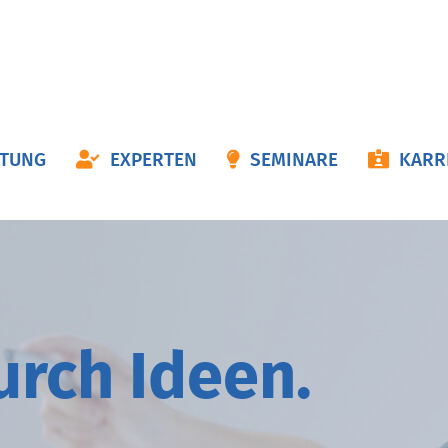
ON
ATUNG
EXPERTEN
SEMINARE
KARR
NGEN
durch
I
deen.