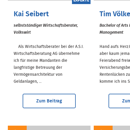
EXPERTE
Kai Seibert
Tim Völke
selbstständiger Wirtschaftsberater,
Bachelor of Arts
Volkswirt
Management
Als Wirtschaftsberater bei der A.S.I.
Hand aufs Herz:
Wirtschaftsberatung AG übernehme
aber kaum jeman
ich für meine Mandanten die
Feierabend freiw
langfristige Betreuung der
Versicherungsb
Vermögensarchitektur von
Rentenlücken zu
Geldanlagen, ...
komme ich ins Spi
Zum Beitrag
Zum