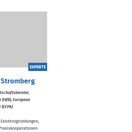
EXPERTE
 Stromberg
rtschaftsberater,
r (HfB), European
r (EFPA)
ür Existenzgründungen,
Praxiskooperationen