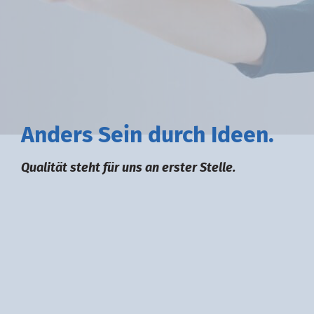
A
nders
S
ein durch
I
deen.
Qualität steht für uns an erster Stelle.