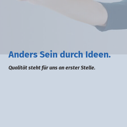
A
nders
S
ein durch
I
deen.
Qualität steht für uns an erster Stelle.