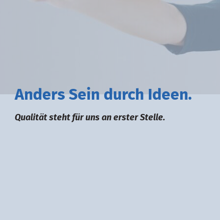
A
nders
S
ein durch
I
deen.
Qualität steht für uns an erster Stelle.