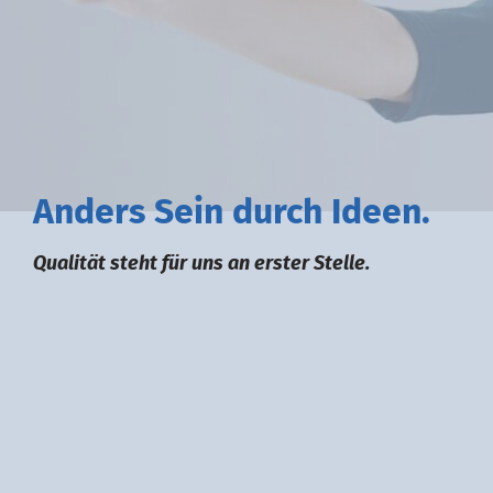
A
nders
S
ein durch
I
deen.
Qualität steht für uns an erster Stelle.