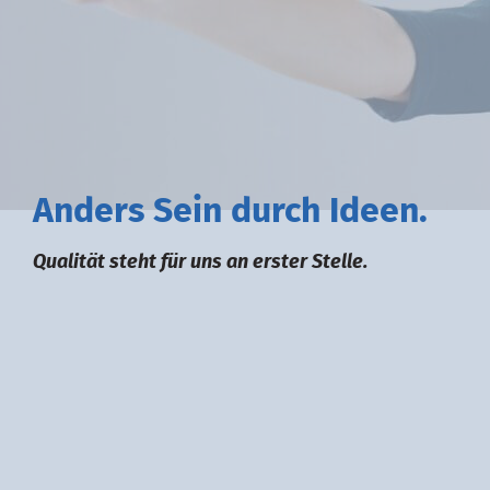
A
nders
S
ein durch
I
deen.
Qualität steht für uns an erster Stelle.