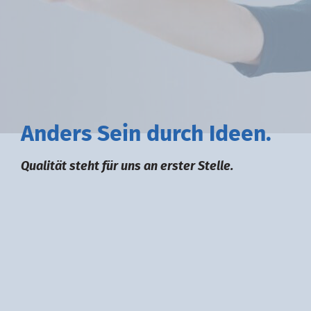
A
nders
S
ein durch
I
deen.
Qualität steht für uns an erster Stelle.