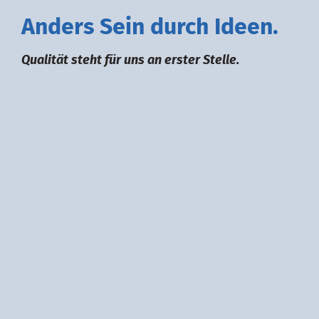
A
nders
S
ein durch
I
deen.
Qualität steht für uns an erster Stelle.