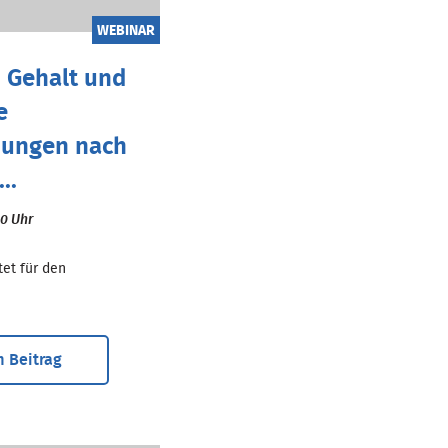
WEBINAR
 Gehalt und
e
dungen nach
..
00 Uhr
tet für den
 Beitrag