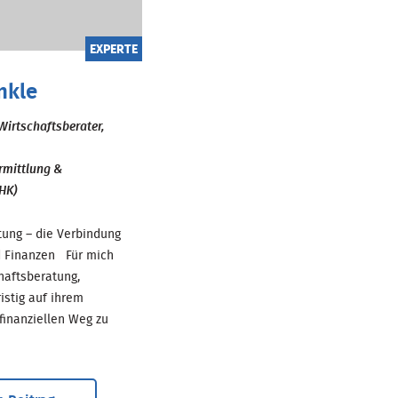
EXPERTE
nkle
Wirtschaftsberater,
rmittlung &
HK)
tung – die Verbindung
d Finanzen Für mich
haftsberatung,
istig auf ihrem
finanziellen Weg zu