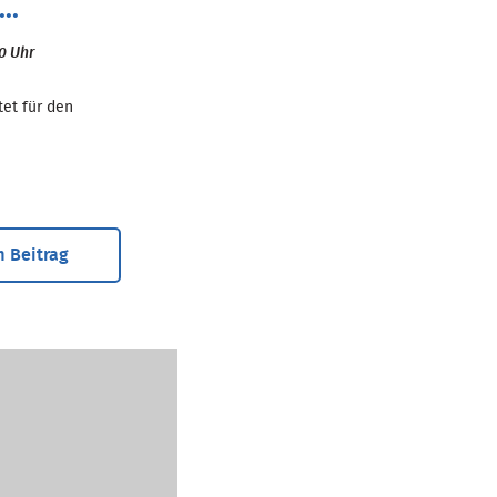
..
00 Uhr
tet für den
 Beitrag