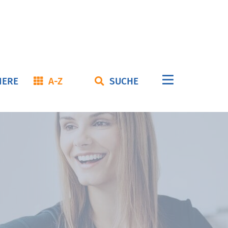
Navigation
IERE
A-Z
SUCHE
überspringe