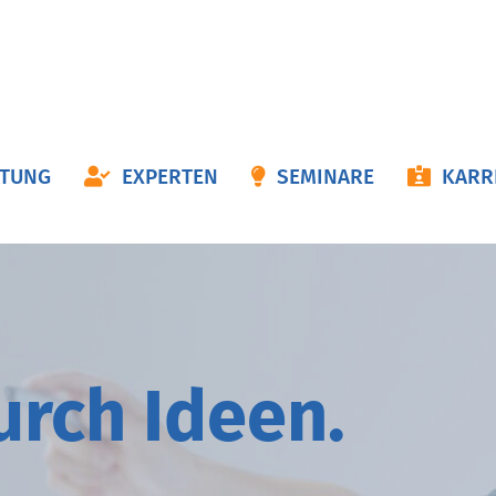
ON
ATUNG
EXPERTEN
SEMINARE
KARR
NGEN
durch
I
deen.