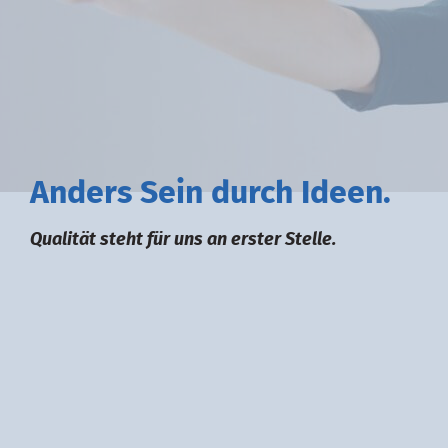
A
nders
S
ein durch
I
deen.
Qualität steht für uns an erster Stelle.