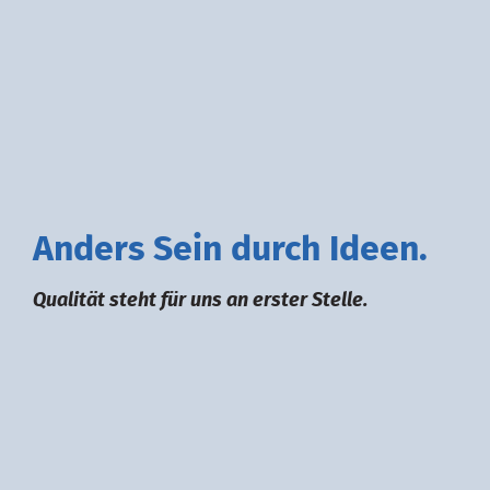
A
nders
S
ein durch
I
deen.
Qualität steht für uns an erster Stelle.