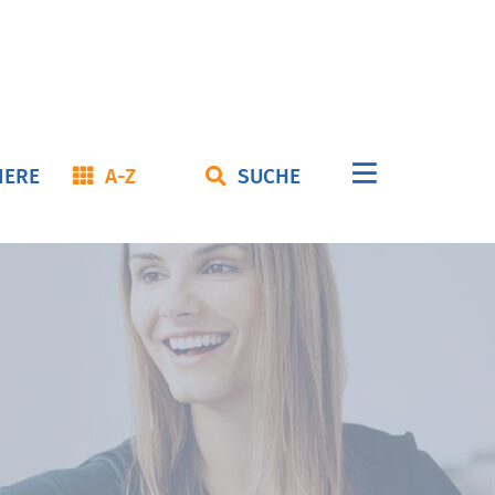
Navigation
IERE
A-Z
SUCHE
überspringe