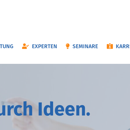
ON
ATUNG
EXPERTEN
SEMINARE
KARR
NGEN
durch
I
deen.