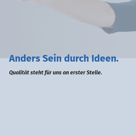
A
nders
S
ein durch
I
deen.
Qualität steht für uns an erster Stelle.