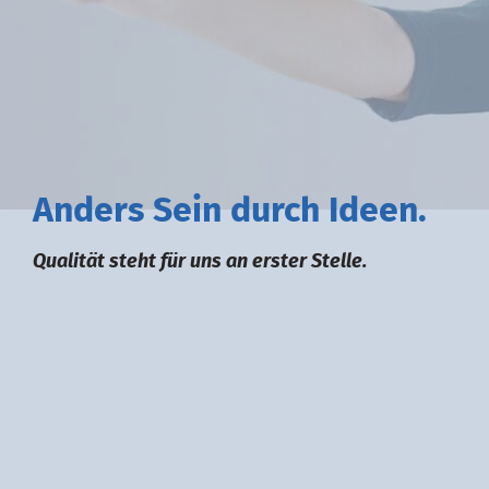
A
nders
S
ein durch
I
deen.
Qualität steht für uns an erster Stelle.