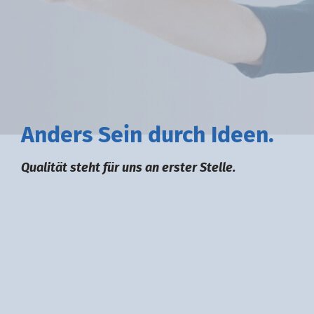
A
nders
S
ein durch
I
deen.
Qualität steht für uns an erster Stelle.