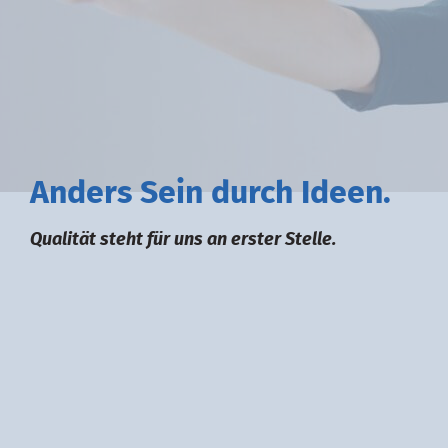
A
nders
S
ein durch
I
deen.
Qualität steht für uns an erster Stelle.