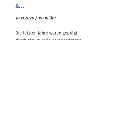
s...
18.11.2026 / 19:00 Uhr
Die letzten Jahre waren geprägt
durch strukturelle Veränderungen
des Gesundheitssystems. Dies hat
zu einem starken Überangebot an
Praxen geführt, die zur Nachfolge
angeboten werden. Das Seminar, ...
Zum Beitrag