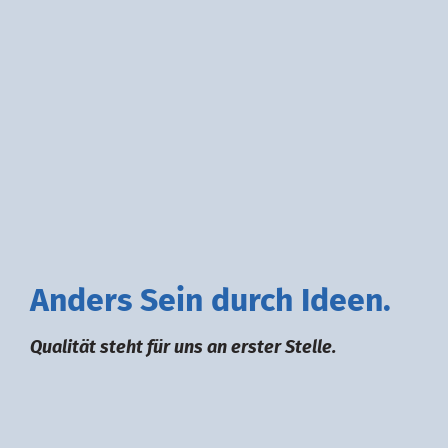
A
nders
S
ein durch
I
deen.
Qualität steht für uns an erster Stelle.