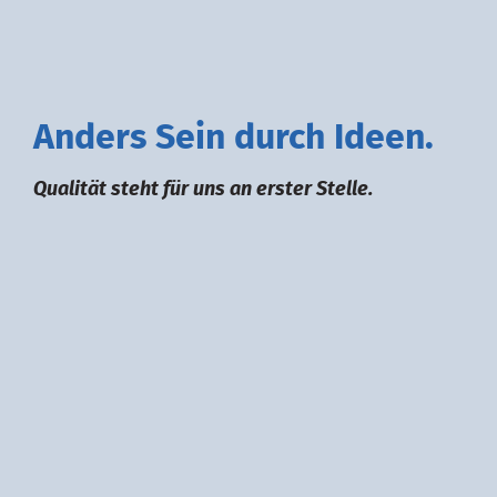
A
nders
S
ein durch
I
deen.
Qualität steht für uns an erster Stelle.