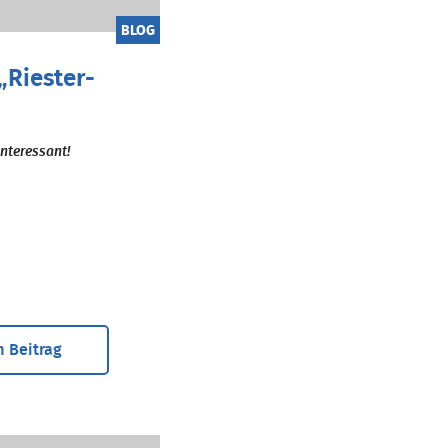
BLOG
„Riester-
 interessant!
 Beitrag