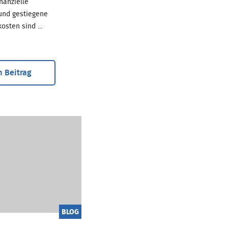
inanzielle
und gestiegene
sten sind ...
 Beitrag
BLOG