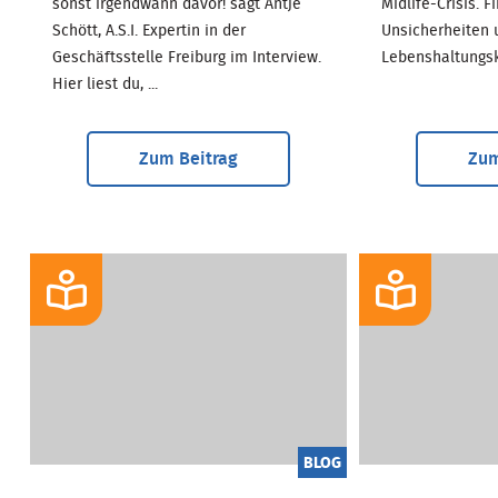
sonst irgendwann davor! sagt Antje
Midlife-Crisis. F
Schött, A.S.I. Expertin in der
Unsicherheiten 
Geschäftsstelle Freiburg im Interview.
Lebenshaltungsko
Hier liest du, ...
Zum Beitrag
Zum
BLOG