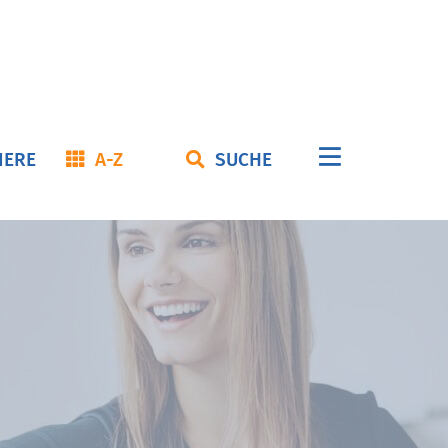
Navigation
IERE
A-Z
SUCHE
überspringe