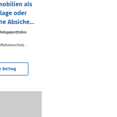
obilien als
lage oder
he Absiche...
Anlageportfolios
flationsschutz ...
 Beitrag