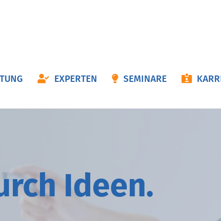
ON
ATUNG
EXPERTEN
SEMINARE
KARR
NGEN
durch
I
deen.