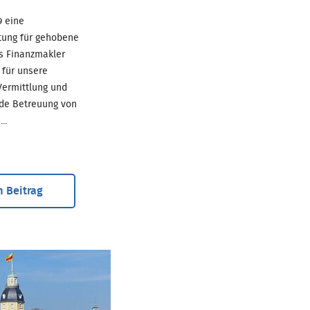
69 eine
tung für gehobene
ls Finanzmakler
für unsere
ermittlung und
de Betreuung von
..
 Beitrag