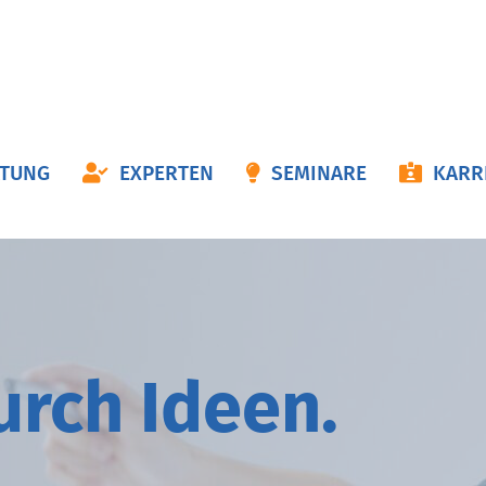
ON
ATUNG
EXPERTEN
SEMINARE
KARR
NGEN
durch
I
deen.