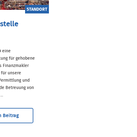
STANDORT
stelle
69 eine
tung für gehobene
ls Finanzmakler
für unsere
ermittlung und
de Betreuung von
..
 Beitrag