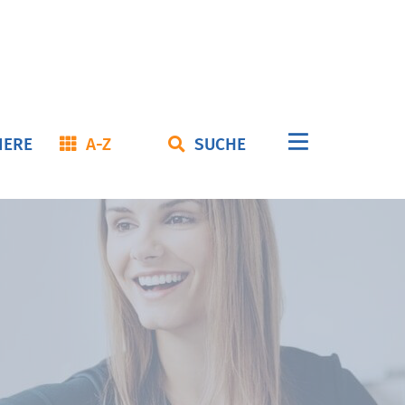
Navigation
IERE
A-Z
SUCHE
überspringe