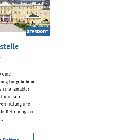
STANDORT
stelle
e
69 eine
tung für gehobene
ls Finanzmakler
für unsere
ermittlung und
de Betreuung von
..