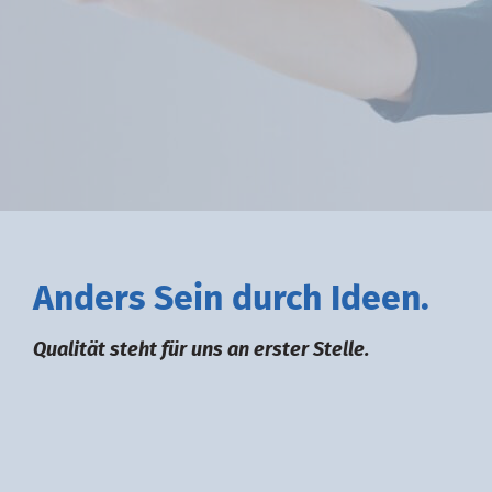
A
nders
S
ein durch
I
deen.
Qualität steht für uns an erster Stelle.