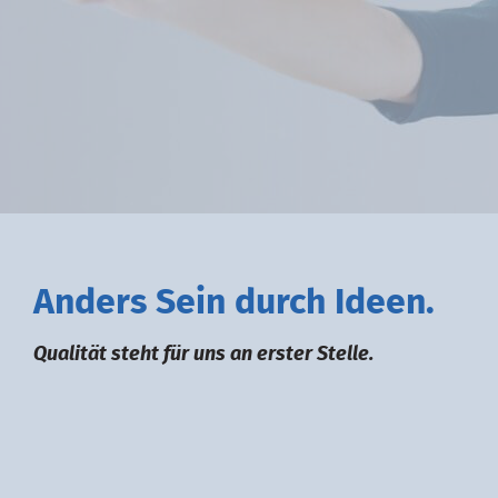
A
nders
S
ein durch
I
deen.
Qualität steht für uns an erster Stelle.