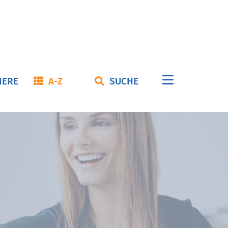
Navigation
IERE
A-Z
SUCHE
überspringe