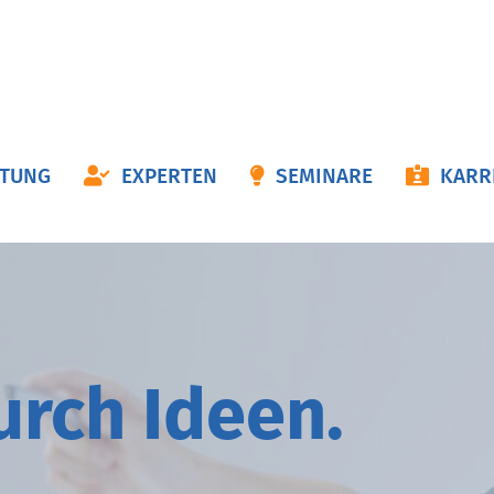
ON
ATUNG
EXPERTEN
SEMINARE
KARR
NGEN
durch
I
deen.