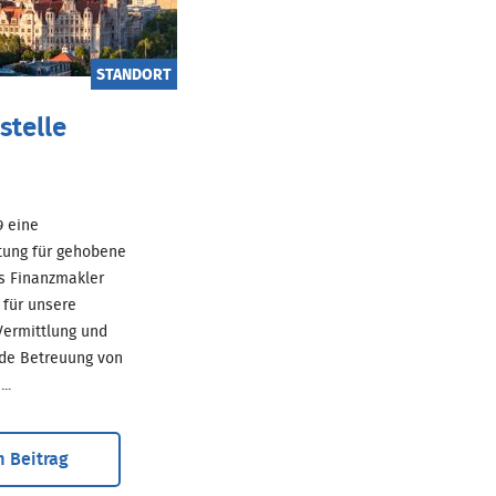
STANDORT
stelle
69 eine
tung für gehobene
ls Finanzmakler
für unsere
ermittlung und
de Betreuung von
..
 Beitrag