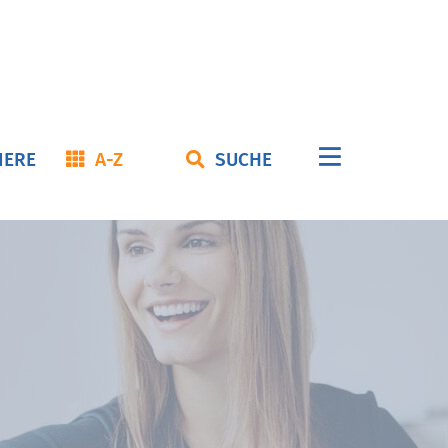
Navigation
IERE
A-Z
SUCHE
überspringe