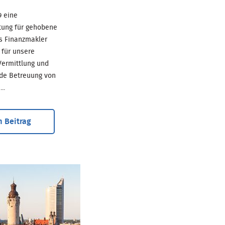
69 eine
tung für gehobene
ls Finanzmakler
für unsere
ermittlung und
de Betreuung von
..
 Beitrag