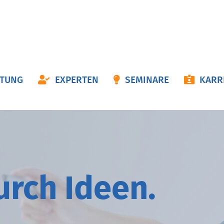
ON
ATUNG
EXPERTEN
SEMINARE
KARR
NGEN
durch
I
deen.