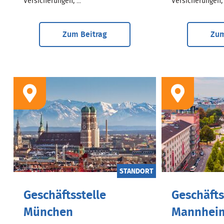
Versicherungen, ...
Versicherungen, .
Zum Beitrag
Zum
STANDORT
Geschäftsstelle
Geschäfts
München
Mannhei