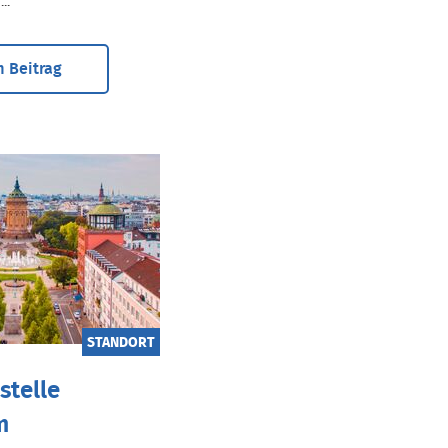
..
 Beitrag
STANDORT
stelle
m