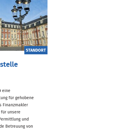
STANDORT
stelle
69 eine
tung für gehobene
ls Finanzmakler
für unsere
ermittlung und
de Betreuung von