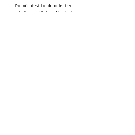
Du möchtest kundenorientiert
arbeiten und Deinen Mandanten
über Jahrzehnte einen echten
Mehrwert bieten? Dir sind flexible
Arbeitszeiten genauso wichtig wie
sehr gute Verdienstmöglichkeiten ...
Zum Beitrag