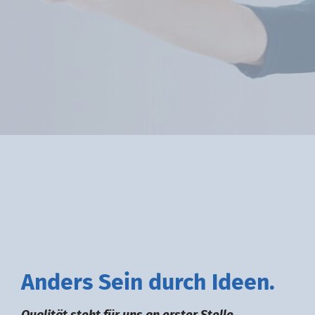
A
nders
S
ein durch
I
deen.