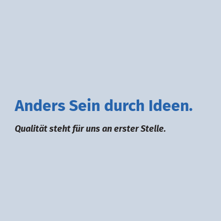
A
nders
S
ein durch
I
deen.
Qualität steht für uns an erster Stelle.