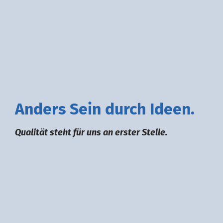
A
nders
S
ein durch
I
deen.
Qualität steht für uns an erster Stelle.