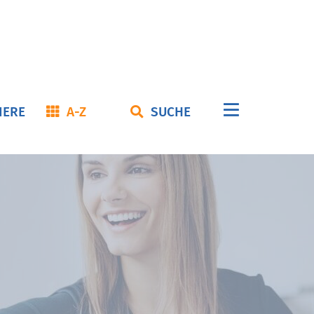
Navigation
IERE
A-Z
SUCHE
überspringe