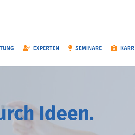
ON
ATUNG
EXPERTEN
SEMINARE
KARR
NGEN
durch
I
deen.