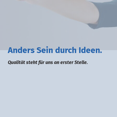
A
nders
S
ein durch
I
deen.
Qualität steht für uns an erster Stelle.