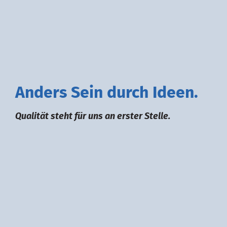
A
nders
S
ein durch
I
deen.
Qualität steht für uns an erster Stelle.