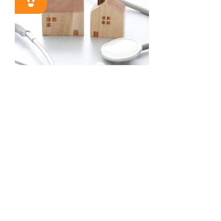
SEMINAR
Übergabe der Praxis
– aber sicher
09.09.2026 / 17:00 Uhr
Relevante wirtschaftliche,
rechtliche und steuerrechtliche
Aspekte ...
Zum Beitrag