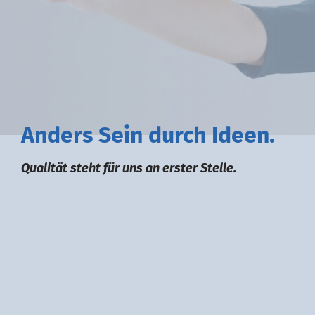
A
nders
S
ein durch
I
deen.
Qualität steht für uns an erster Stelle.