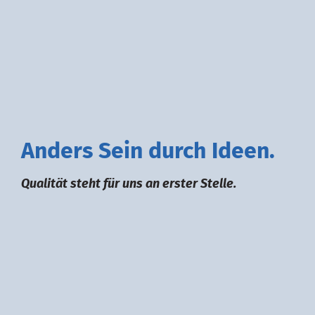
A
nders
S
ein durch
I
deen.
Qualität steht für uns an erster Stelle.