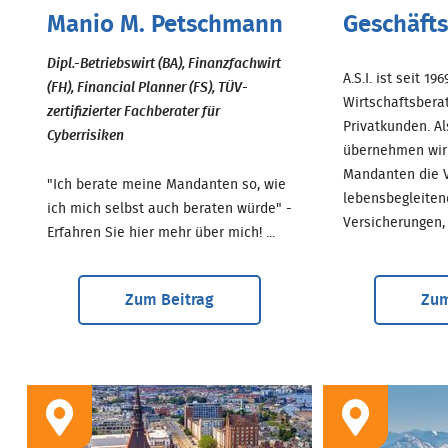
Manio M. Petschmann
Geschäfts
Dipl.-Betriebswirt (BA), Finanzfachwirt
A.S.I. ist seit 19
(FH), Financial Planner (FS), TÜV-
Wirtschaftsbera
zertifizierter Fachberater für
Privatkunden. A
Cyberrisiken
übernehmen wir 
Mandanten die V
"Ich berate meine Mandanten so, wie
lebensbegleiten
ich mich selbst auch beraten würde" -
Versicherungen, .
Erfahren Sie hier mehr über mich! ...
Zum Beitrag
Zum