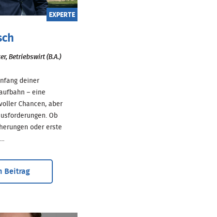
EXPERTE
sch
r, Betriebswirt (B.A.)
nfang deiner
aufbahn – eine
voller Chancen, aber
ausforderungen. Ob
cherungen oder erste
..
 Beitrag