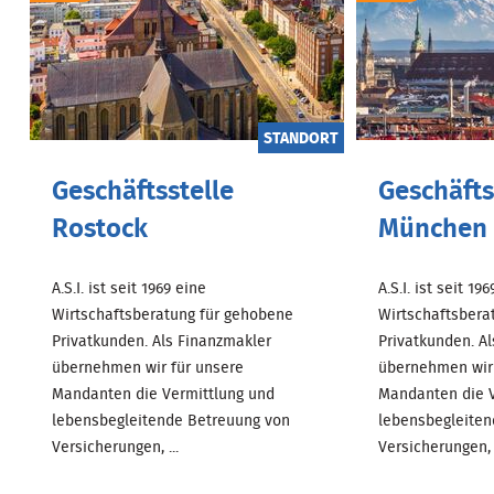
STANDORT
Geschäftsstelle
Geschäfts
Rostock
München
A.S.I. ist seit 1969 eine
A.S.I. ist seit 19
Wirtschaftsberatung für gehobene
Wirtschaftsbera
Privatkunden. Als Finanzmakler
Privatkunden. A
übernehmen wir für unsere
übernehmen wir 
Mandanten die Vermittlung und
Mandanten die V
lebensbegleitende Betreuung von
lebensbegleiten
Versicherungen, ...
Versicherungen, .