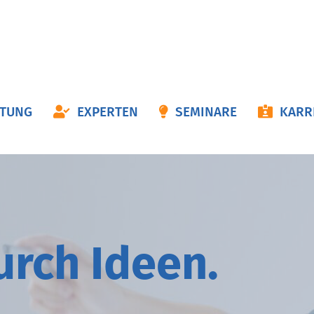
ON
ATUNG
EXPERTEN
SEMINARE
KARR
NGEN
durch
I
deen.