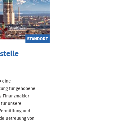
STANDORT
stelle
69 eine
tung für gehobene
ls Finanzmakler
für unsere
ermittlung und
de Betreuung von
..