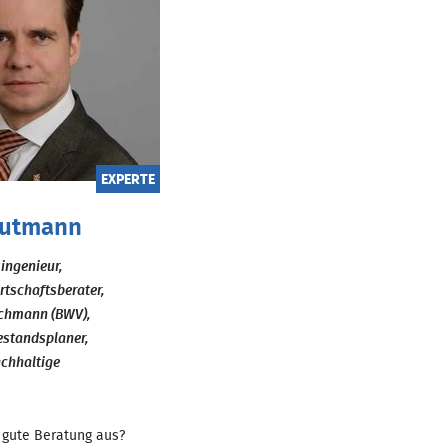
EXPERTE
Gutmann
singenieur,
rtschaftsberater,
chmann (BWV),
hestandsplaner,
chhaltige
gute Beratung aus?