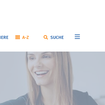
Navigation
IERE
A-Z
SUCHE
überspringe