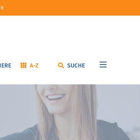
ER
Navigation
IERE
A-Z
SUCHE
überspringe