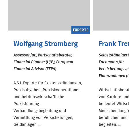
EXPERTE
Wolfgang Stromberg
Frank Tre
Assessor jur., Wirtschaftsberater,
Selbstständiger 
Financial Planner (HfB), European
Fachmann für
Financial Advisor (EFPA)
Versicherungsve
Finanzanlagen (I
A.S.I. Experte für Existenzgründungen,
Praxisabgaben, Praxiskooperationen
Wirtschaftsbera
und betriebswirtschaftliche
von Karriere un
Praxisführung.
bedeutet Wirtsc
Verhandlungsbegleitung und
Menschen langfr
Vermittlung von Versicherungen,
beruflichen und 
Geldanlagen ...
begleiten. ...