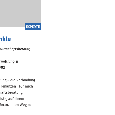
EXPERTE
nkle
Wirtschaftsberater,
rmittlung &
HK)
tung – die Verbindung
d Finanzen Für mich
haftsberatung,
istig auf ihrem
finanziellen Weg zu