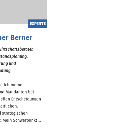
EXPERTE
her Berner
Wirtschaftsberater,
estandsplanung,
rung und
ratung
te ich meine
nd Mandanten bei
ziellen Entscheidungen
eitlichen,
d strategischen
. Mein Schwerpunkt ...